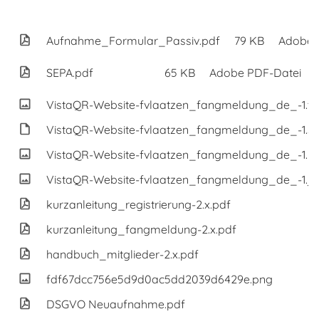
Aufnahme_Formular_Passiv.pdf
79 KB
Adobe 
SEPA.pdf
65 KB
Adobe PDF-Datei
VistaQR-Website-fvlaatzen_fangmeldung_de_-1.tif
VistaQR-Website-fvlaatzen_fangmeldung_de_-1.s
VistaQR-Website-fvlaatzen_fangmeldung_de_-1.p
VistaQR-Website-fvlaatzen_fangmeldung_de_-1.j
kurzanleitung_registrierung-2.x.pdf
kurzanleitung_fangmeldung-2.x.pdf
handbuch_mitglieder-2.x.pdf
fdf67dcc756e5d9d0ac5dd2039d6429e.png
DSGVO Neuaufnahme.pdf