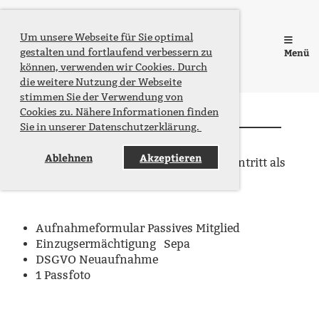
Fischereiverein Laatzen e.V. von
Um unsere Webseite für Sie optimal
gestalten und fortlaufend verbessern zu
Menü
1968
können, verwenden wir Cookies. Durch
die weitere Nutzung der Webseite
stimmen Sie der Verwendung von
Cookies zu. Nähere Informationen finden
Sie in unserer Datenschutzerklärung.
Ablehnen
Akzeptieren
Hier finden Sie alle Formulare für Ihren Eintritt als
Passives Mitglied zum herunterladen.
Aufnahmeformular Passives Mitglied
Einzugsermächtigung Sepa
DSGVO Neuaufnahme
1 Passfoto